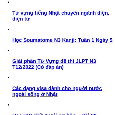
Từ vựng tiếng Nhật chuyên ngành điện,
điện tử
Học Soumatome N3 Kanji: Tuần 1 Ngày 5
Giải phần Từ Vựng đề thi JLPT N3
T12/2022 (Có đáp án)
Các dạng visa dành cho người nước
ngoài sống ở Nhật