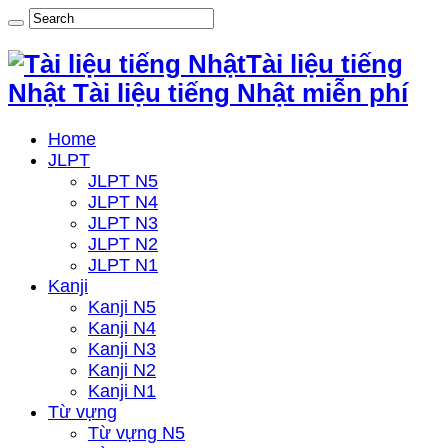
Tài liệu tiếng
Nhật Tài liệu tiếng Nhật miễn phí
Home
JLPT
JLPT N5
JLPT N4
JLPT N3
JLPT N2
JLPT N1
Kanji
Kanji N5
Kanji N4
Kanji N3
Kanji N2
Kanji N1
Từ vựng
Từ vựng N5