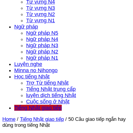
Từ vựng N4
Từ vựng N3
Từ vựng N2
Từ vựng N1
Ngữ pháp
Ngữ pháp N5
Ngữ pháp N4
Ngữ pháp N3
Ngữ pháp N2
Ngữ pháp N1
Luyện nghe
Minna no Nihongo
Học tiếng Nhật
Trợ Từ tiếng Nhật
Tiếng Nhật trung cấp
luyện dịch tiếng Nhật
Cuộc sống ở Nhật
Tiếng Nhật giao tiếp
Home
/
Tiếng Nhật giao tiếp
/
50 Câu giao tiếp ngắn hay
dùng trong tiếng Nhật