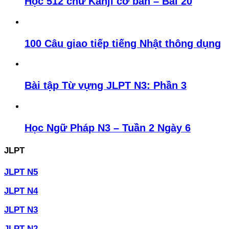
Học 512 chữ Kanji cơ bản – Bài 20
100 Câu giao tiếp tiếng Nhật thông dụng
Bài tập Từ vựng JLPT N3: Phần 3
Học Ngữ Pháp N3 – Tuần 2 Ngày 6
JLPT
JLPT N5
JLPT N4
JLPT N3
JLPT N2