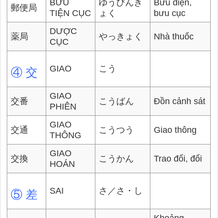
BƯU
ゆうびんき
Bưu điện,
郵便局
TIỆN CỤC
ょく
bưu cục
DƯỢC
薬局
やっきょく
Nhà thuốc
CỤC
GIAO
こう
④ 交
GIAO
交番
こうばん
Đồn cảnh sát
PHIÊN
GIAO
交通
こうつう
Giao thông
THÔNG
GIAO
交換
こうかん
Trao đổi, đổi
HOÁN
SAI
さ／さ・し
⑤ 差