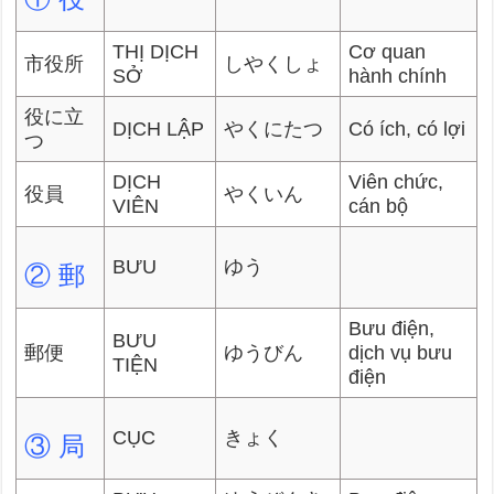
THỊ DỊCH
Cơ quan
市役所
しやくしょ
SỞ
hành chính
役に立
DỊCH LẬP
やくにたつ
Có ích, có lợi
つ
DỊCH
Viên chức,
役員
やくいん
VIÊN
cán bộ
BƯU
ゆう
② 郵
Bưu điện,
BƯU
郵便
ゆうびん
dịch vụ bưu
TIỆN
điện
CỤC
きょく
③ 局