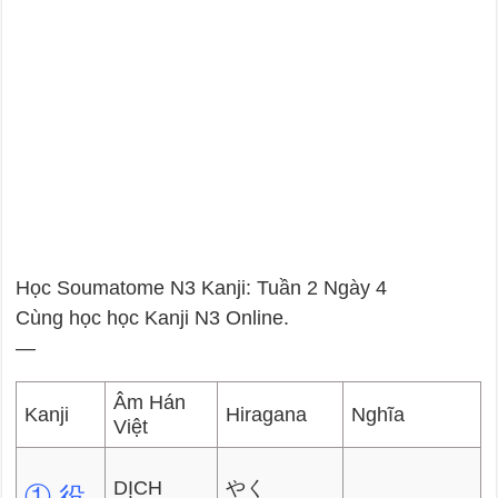
Học Soumatome N3 Kanji: Tuần 2 Ngày 4
Cùng học học Kanji N3 Online.
—
Âm Hán
Kanji
Hiragana
Nghĩa
Việt
DỊCH
やく
① 役