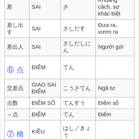
Khoảng
差
SAI
さ
cách, sự
khác biệt
差し出
Đưa ra,
SAI
さしだす
す
vươn ra
さしだしに
差出人
SAI
Người gửi
ん
ĐIỂM
てん
⑥ 点
GIAO SAI
交差点
こうさてん
Ngã tư
ĐIỂM
点数
ĐIỂM SỐ
てんすう
Điểm số
～点
ĐIỂM
てん
Điểm
はし／きょ
KIỀU
⑦ 橋
う