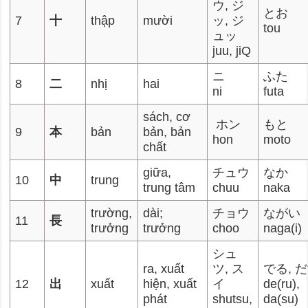
ウ, ジ
とお
7
十
thập
mười
ッ, ジ
tou
ュッ
juu, jiQ
ニ
ふた
8
二
nhị
hai
ni
futa
sách, cơ
ホン
もと
9
本
bản
bản, bản
hon
moto
chất
giữa,
チュウ
なか
10
中
trung
trung tâm
chuu
naka
trường,
dài;
チョウ
ながい
11
長
trưởng
trưởng
choo
naga(i)
シュ
ra, xuất
ツ, ス
でる, 
12
出
xuất
hiện, xuất
イ
de(ru),
phát
shutsu,
da(su)