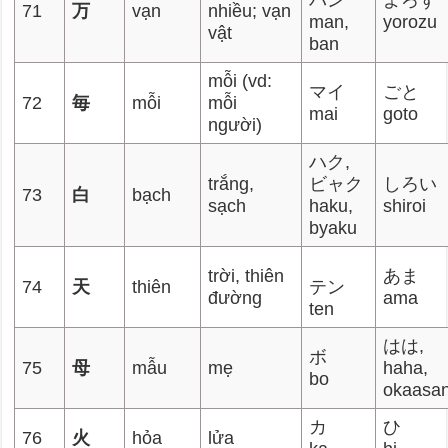
バン
よろず
71
万
vạn
nhiều; vạn
man,
yorozu
vật
ban
mỗi (vd:
マイ
ごと
72
毎
mỗi
mỗi
mai
goto
người)
ハク,
trắng,
ビャク
しろい
73
白
bạch
sạch
haku,
shiroi
byaku
trời, thiên
あま
74
天
thiên
テン
đường
ama
ten
はは,
ボ
75
母
mẫu
mẹ
haha,
bo
okaasa
カ
ひ
76
火
hỏa
lửa