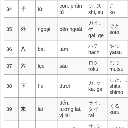
con, phần
シ, ス
こ
34
子
tử
tử
shi, su
ko
ガイ,
そと
35
外
ngoại
bên ngoài
ゲ
soto
gai, ge
ハチ
やつ
36
八
bát
tám
hachi
yatsu
ロク
むつ
37
六
lục
sáu
roku
mutsu
した, 
カ, ゲ
38
下
hạ
dưới
shita,
ka, ge
shimo
đến;
ライ,
くる
39
来
lai
tương lai,
タイ
kuru
vị lai
rai
サ, シ