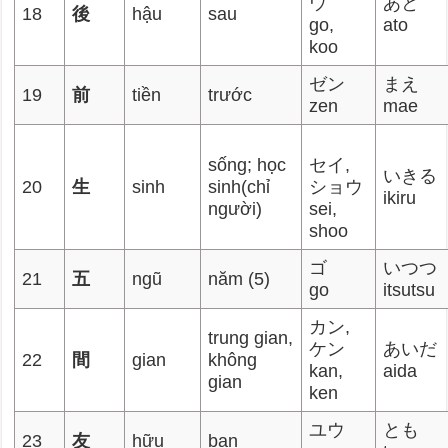
ウ
あと
18
後
hậu
sau
go,
ato
koo
ゼン
まえ
19
前
tiền
trước
zen
mae
sống; học
セイ,
いきる
20
生
sinh
sinh(chỉ
ショウ
ikiru
người)
sei,
shoo
ゴ
いつつ
21
五
ngũ
năm (5)
go
itsutsu
カン,
trung gian,
ケン
あいだ
22
間
gian
không
kan,
aida
gian
ken
ユウ
とも
23
友
hữu
bạn