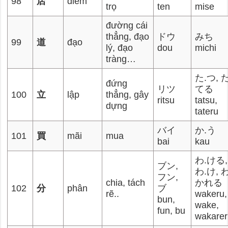
98
店
điếm
trọ
ten
mise
đường cái
thẳng, đạo
ドウ
みち
99
道
đạo
lý, đạo
dou
michi
tràng…
た.つ, た
đứng
リツ
てる
100
立
lập
thẳng, gây
ritsu
tatsu,
dựng
tateru
バイ
か.う
101
買
mãi
mua
bai
kau
わ.ける,
ブン,
わ.け, わ
フン,
chia, tách
かれる
102
分
phân
ブ
rẽ..
wakeru,
bun,
wake,
fun, bu
wakare