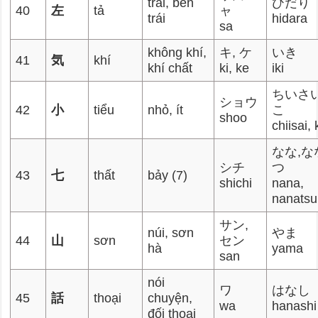
trái, bên
ひだり
40
左
tả
ャ
trái
hidara
sa
không khí,
キ, ケ
いき
41
気
khí
khí chất
ki, ke
iki
ちいさい
ショウ
42
小
tiểu
nhỏ, ít
こ
shoo
chiisai,
なな,な
シチ
つ
43
七
thất
bảy (7)
shichi
nana,
nanatsu
サン,
núi, sơn
やま
44
山
sơn
セン
hà
yama
san
nói
ワ
はなし
45
話
thoại
chuyện,
wa
hanashi
đối thoại