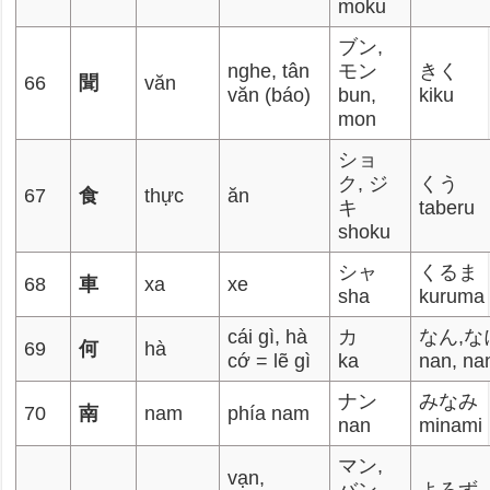
moku
ブン,
nghe, tân
モン
きく
66
聞
văn
văn (báo)
bun,
kiku
mon
ショ
ク, ジ
くう
67
食
thực
ăn
キ
taberu
shoku
シャ
くるま
68
車
xa
xe
sha
kuruma
cái gì, hà
カ
なん,な
69
何
hà
cớ = lẽ gì
ka
nan, na
ナン
みなみ
70
南
nam
phía nam
nan
minami
マン,
vạn,