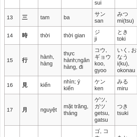
sui
サン
みつ
13
三
tam
ba
san
mi(tsu)
ジ
とき
14
時
thời
thời gian
ji
toki
コウ,
いく, 
thực
hành,
ギョウ
なう
15
行
hành;ngân
hàng
koo,
i(ku),
hàng, đi
gyoo
okonau
nhìn; ý
ケン
みる
16
見
kiến
kiến
ken
miru
ゲツ,
mặt trăng,
ガツ
つき
17
月
nguyệt
tháng
getsu,
tsuki
gatsu
ゴ, コ