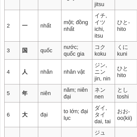
jitsu
イチ,
một; đồng
イツ
ひと-
2
一
nhất
nhất
ichi,
hito
itsu
nước;
コク
くに
3
国
quốc
quốc gia
koku
kuni
ジン,
ひと
4
人
nhân
nhân vật
ニン
hito
jin, nin
năm; niên
ネン
とし
5
年
niên
đại
nen
toshi
ダイ,
to lớn; đại
おお-
6
大
đại
タイ
lục
oo(kii)
dai, tai
ジュ