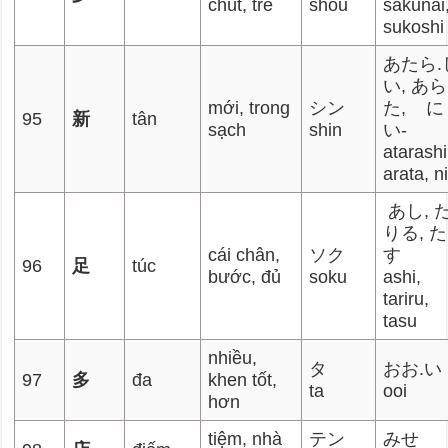
chút, trẻ
shou
sakunai
sukoshi
あたら.
い, あら
mới, trong
シン
た, に
95
新
tân
sạch
shin
い-
atarashi
arata, ni
あし, た
りる, た
cái chân,
ソク
す
96
足
túc
bước, đủ
soku
ashi,
tariru,
tasu
nhiều,
タ
おお.い
97
多
đa
khen tốt,
ta
ooi
hơn
tiệm, nhà
テン
みせ