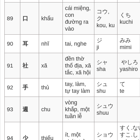
cái miệng,
コウ,
con
くち
89
口
khẩu
ク
đường ra
kuchi
kou, ku
vào
ジ
みみ
90
耳
nhĩ
tai, nghe
ji
mimi
đền thờ
シャ
やしろ
91
社
xã
thổ địa, xã
sha
yashiro
tắc, xã hội
tay, làm,
シュ
て
92
手
thủ
tự tay làm
shu
te
vòng
シュウ
93
週
chu
khắp, một
shuu
tuần lễ
すく.な
ít, một
ショウ
すこ.し
94
少
thiếu