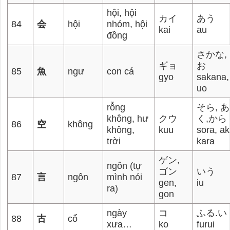
hội, hội
カイ
あう
84
会
hội
nhóm, hội
kai
au
đồng
さかな,
ギョ
お
85
魚
ngư
con cá
gyo
sakana,
uo
rỗng
そら, あ
không, hư
クウ
く,から
86
空
không
không,
kuu
sora, ak
trời
kara
ゲン,
ngôn (tự
ゴン
いう
87
言
ngôn
mình nói
gen,
iu
ra)
gon
ngày
コ
ふる.い
88
古
cổ
xưa…
ko
furui