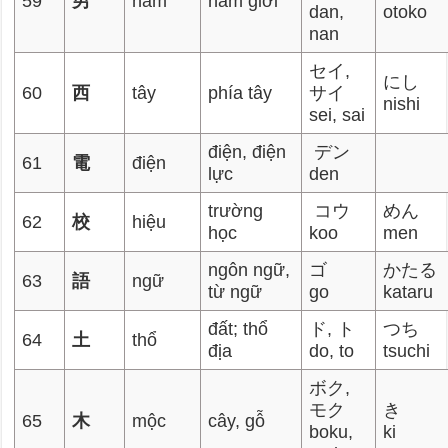
59
男
nam
nam giới
dan,
otoko
nan
セイ,
にし
60
西
tây
phía tây
サイ
nishi
sei, sai
điện, điện
デン
61
電
điện
lực
den
trường
コウ
めん
62
校
hiệu
học
koo
men
ngôn ngữ,
ゴ
かたる
63
語
ngữ
từ ngữ
go
kataru
đất; thổ
ド, ト
つち
64
土
thổ
địa
do, to
tsuchi
ボク,
モク
き
65
木
mộc
cây, gỗ
boku,
ki