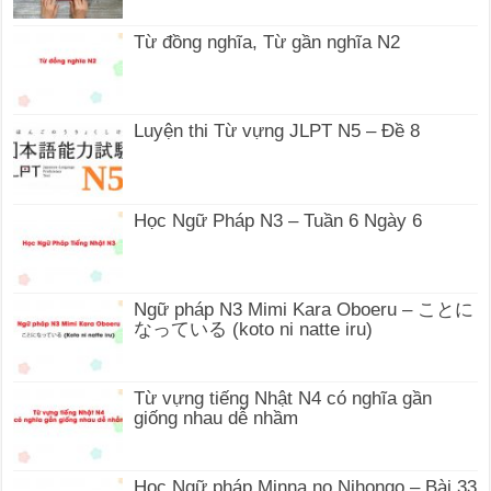
Từ đồng nghĩa, Từ gần nghĩa N2
Luyện thi Từ vựng JLPT N5 – Đề 8
Học Ngữ Pháp N3 – Tuần 6 Ngày 6
Ngữ pháp N3 Mimi Kara Oboeru – ことに
なっている (koto ni natte iru)
Từ vựng tiếng Nhật N4 có nghĩa gần
giống nhau dễ nhầm
Học Ngữ pháp Minna no Nihongo – Bài 33