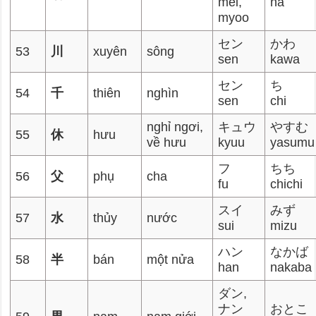
mei,
na
myoo
セン
かわ
53
川
xuyên
sông
sen
kawa
セン
ち
54
千
thiên
nghìn
sen
chi
nghỉ ngơi,
キュウ
やすむ
55
休
hưu
về hưu
kyuu
yasumu
フ
ちち
56
父
phụ
cha
fu
chichi
スイ
みず
57
水
thủy
nước
sui
mizu
ハン
なかば
58
半
bán
một nửa
han
nakaba
ダン,
ナン
おとこ