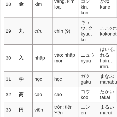
vàng, kim
コン
かね
28
金
kim
loại
kin,
kane
kon
キュ
ウ, ク
ここの
29
九
cửu
chín (9)
kyuu,
kokonot
ku
はいる,
vào; nhập
ニュウ
れる
30
入
nhập
môn
nyuu
hairu,
ireru
ガク
まなぶ
31
学
học
học
gaku
manab
コウ
たかい
32
高
cao
cao
koo
takai
tròn; tiền
エン
まるい
33
円
viên
Yên
en
marui