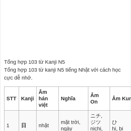
Tổng hợp 103 từ Kanji N5
Tổng hợp 103 từ kanji N5 tiếng Nhật với cách học
cực dễ nhớ.
Âm
Âm
STT
Kanji
hán
Nghĩa
Âm Ku
On
việt
ニチ,
mặt trời,
ジツ
ひ
1
日
nhật
ngày
nichi,
hi, bi