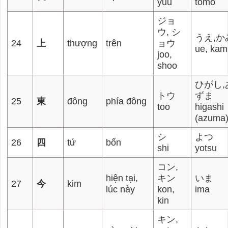
yuu
tomo
ジョ
ウ, シ
うえ,か
24
上
thượng
trên
ョウ
ue, kam
joo,
shoo
ひがし,
トウ
ずま
25
東
đông
phía đông
too
higashi
(azuma
シ
よつ
26
四
tứ
bốn
shi
yotsu
コン,
hiện tại,
キン
いま
27
今
kim
lúc này
kon,
ima
kin
キン,