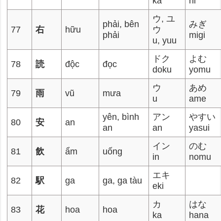
ka
hi
ウ, ユ
phải, bên
みぎ
77
右
hữu
ウ
phải
migi
u, yuu
ドク
よむ
78
読
độc
đọc
doku
yomu
ウ
あめ
79
雨
vũ
mưa
u
ame
yên, bình
アン
やすい
80
安
an
an
an
yasui
イン
のむ
81
飲
ẩm
uống
in
nomu
エキ
82
駅
ga
ga, ga tàu
eki
カ
はな
83
花
hoa
hoa
ka
hana