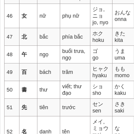
ジョ,
おんな
46
女
nữ
phụ nữ
ニョ
onna
jo, nyo
ホク
きた
47
北
bắc
phía bắc
hoku
kita
buổi trưa,
ゴ
うま
48
午
ngọ
ngọ
go
uma
ヒャク
もも
49
百
bách
trăm
hyaku
momo
viết; thư
ショ
かく
50
書
thư
đạo
sho
kaku
セン
さき
51
先
tiên
trước
sen
saki
メイ,
ミョウ
な
52
名
danh
tên