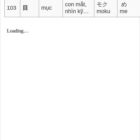
con mắt,
モク
め
103
目
mục
nhìn kỹ…
moku
me