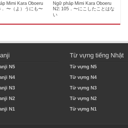
áp Mimi Kara Oboeru
Ngữ pháp Mimi Kara Oboeru
106． 〜（よ）うにも〜
N2: 105．〜にこしたことはな
い
anji
Từ vựng tiếng Nhật
anji N5
Từ vựng N5
anji N4
Từ vựng N4
anji N3
Từ vựng N3
anji N2
Từ vựng N2
anji N1
Từ vựng N1