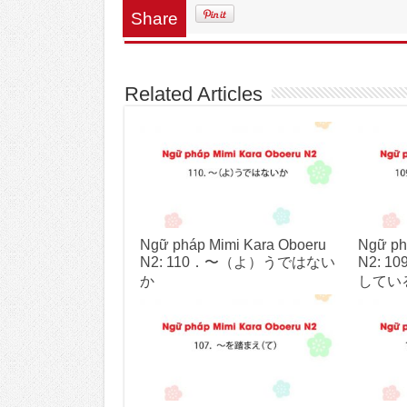
Share
Related Articles
Ngữ pháp Mimi Kara Oboeru
Ngữ ph
N2: 110．〜（よ）うではない
N2: 
か
してい