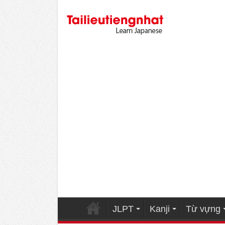
JLPT
Kanji
Từ vựng