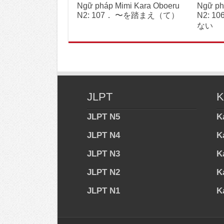
Ngữ pháp Mimi Kara Oboeru
Ngữ ph
N2: 107． 〜を踏まえ（て）
N2: 
ない
JLPT
K
JLPT N5
K
JLPT N4
K
JLPT N3
K
JLPT N2
K
JLPT N1
K