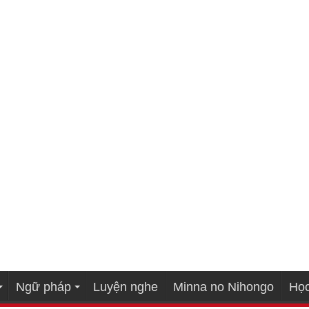
Ngữ pháp
Luyện nghe
Minna no Nihongo
Học