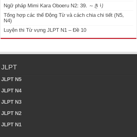
Ngữ pháp Mimi Kara Oboeru N2: 39. ～きり
Tổng hợp các thể Động Từ và cách chia chi tiết (N5,
N4)
Luyện thi Từ vựng JLPT N1 – Đề 10
JLPT
JLPT N5
JLPT N4
JLPT N3
JLPT N2
JLPT N1