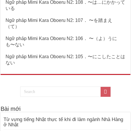
Ngữ pháp Mimi Kara Oboeru N2: 108．〜は…にかかって
いる
Ngữ pháp Mimi Kara Oboeru N2: 107． 〜を踏まえ
（て）
Ngữ pháp Mimi Kara Oboeru N2: 106． 〜（よ）うに
も〜ない
Ngữ pháp Mimi Kara Oboeru N2: 105．〜にこしたことは
ない
Bài mới
Từ vựng tiếng Nhật thực tế khi đi làm ngành Nhà Hàng
ở Nhật