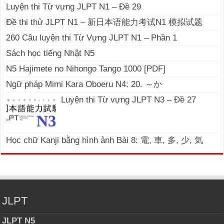
Luyện thi Từ vựng JLPT N1 – Đề 29
Đề thi thử JLPT N1 – 新日本语能力考试N1 模拟试题
260 Câu luyện thi Từ Vựng JLPT N1 – Phần 1
Sách học tiếng Nhật N5
N5 Hajimete no Nihongo Tango 1000 [PDF]
Ngữ pháp Mimi Kara Oboeru N4: 20. ～か
Luyện thi Từ vựng JLPT N3 – Đề 27
Học chữ Kanji bằng hình ảnh Bài 8: 電, 車, 多, 少, 気
JLPT
JLPT N5