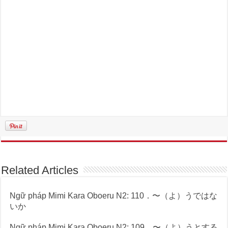
Related Articles
Ngữ pháp Mimi Kara Oboeru N2: 110．〜（よ）うではな
いか
Ngữ pháp Mimi Kara Oboeru N2: 109．〜（よ）うとする