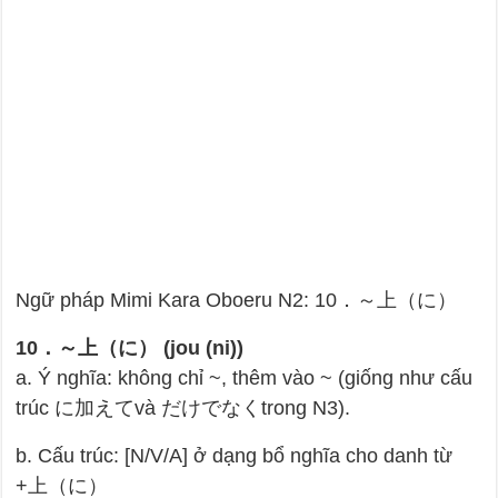
Ngữ pháp Mimi Kara Oboeru N2: 10．～上（に）
10．～上（に） (jou (ni))
a. Ý nghĩa: không chỉ ~, thêm vào ~ (giống như cấu
trúc に加えてvà だけでなくtrong N3).
b. Cấu trúc: [N/V/A] ở dạng bổ nghĩa cho danh từ
+上（に）